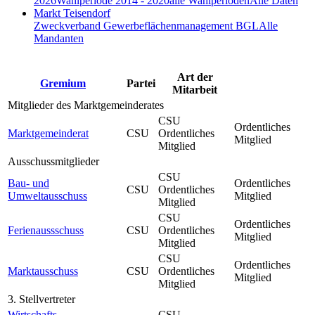
2026
Wahlperiode 2014 - 2020
alle Wahlperioden
Alle Daten
Markt Teisendorf
Zweckverband Gewerbeflächenmanagement BGL
Alle
Mandanten
Art der
Gremium
Partei
Mitarbeit
Mitglieder des Marktgemeinderates
CSU
Ordentliches
Marktgemeinderat
CSU
Ordentliches
Mitglied
Mitglied
Ausschussmitglieder
CSU
Bau- und
Ordentliches
CSU
Ordentliches
Umweltausschuss
Mitglied
Mitglied
CSU
Ordentliches
Ferienaussschuss
CSU
Ordentliches
Mitglied
Mitglied
CSU
Ordentliches
Marktausschuss
CSU
Ordentliches
Mitglied
Mitglied
3. Stellvertreter
Wirtschafts-,
CSU