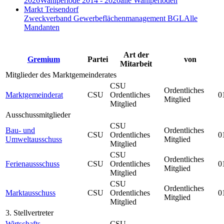
2026
Wahlperiode 2014 - 2020
alle Wahlperioden
Markt Teisendorf
Zweckverband Gewerbeflächenmanagement BGL
Alle
Mandanten
Art der
Gremium
Partei
von
Mitarbeit
Mitglieder des Marktgemeinderates
CSU
Ordentliches
Marktgemeinderat
CSU
Ordentliches
0
Mitglied
Mitglied
Ausschussmitglieder
CSU
Bau- und
Ordentliches
CSU
Ordentliches
0
Umweltausschuss
Mitglied
Mitglied
CSU
Ordentliches
Ferienaussschuss
CSU
Ordentliches
0
Mitglied
Mitglied
CSU
Ordentliches
Marktausschuss
CSU
Ordentliches
0
Mitglied
Mitglied
3. Stellvertreter
Wirtschafts-,
CSU