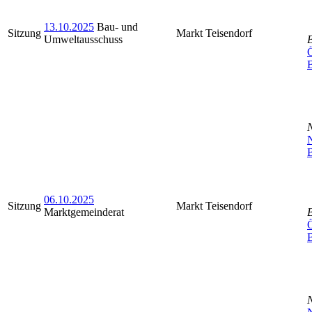
13.10.2025
Bau- und
Sitzung
Markt Teisendorf
Umweltausschuss
Ö
N
B
06.10.2025
Sitzung
Markt Teisendorf
Marktgemeinderat
Ö