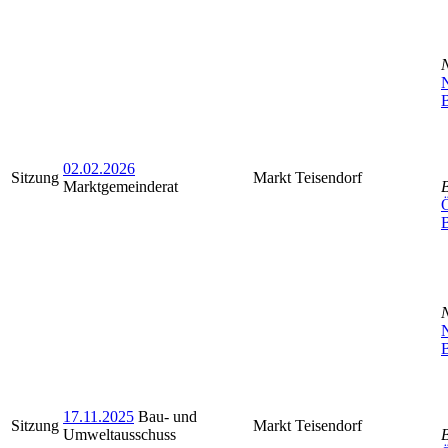
N
B
02.02.2026
Sitzung
Markt Teisendorf
Marktgemeinderat
Ö
N
B
17.11.2025
Bau- und
Sitzung
Markt Teisendorf
Umweltausschuss