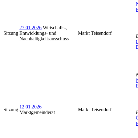
N
B
27.01.2026
Wirtschafts-,
Sitzung
Entwicklungs- und
Markt Teisendorf
Nachhaltigkeitsausschuss
Ö
N
B
12.01.2026
Sitzung
Markt Teisendorf
Marktgemeinderat
Ö