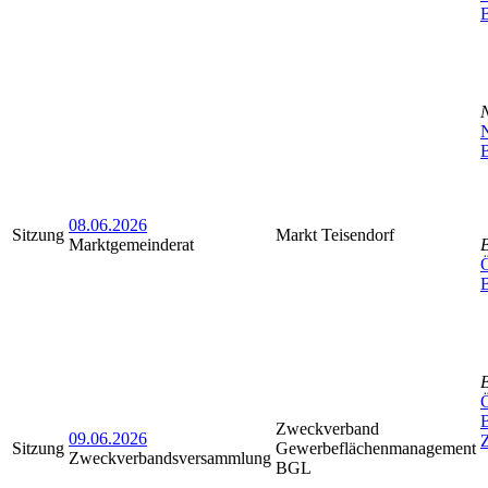
N
B
08.06.2026
Sitzung
Markt Teisendorf
Marktgemeinderat
Ö
Ö
Zweckverband
09.06.2026
Sitzung
Gewerbeflächenmanagement
Zweckverbandsversammlung
BGL