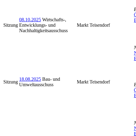
Ö
08.10.2025
Wirtschafts-,
Sitzung
Entwicklungs- und
Markt Teisendorf
Nachhaltigkeitsausschuss
N
B
18.08.2025
Bau- und
Sitzung
Markt Teisendorf
Umweltausschuss
Ö
N
B