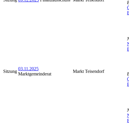
Ö
N
B
03.11.2025
Sitzung
Markt Teisendorf
Marktgemeinderat
Ö
N
B