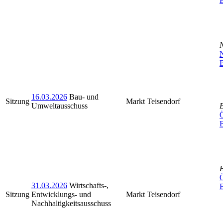
N
B
16.03.2026
Bau- und
Sitzung
Markt Teisendorf
Umweltausschuss
Ö
Ö
31.03.2026
Wirtschafts-,
Sitzung
Entwicklungs- und
Markt Teisendorf
Nachhaltigkeitsausschuss