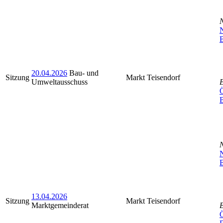
N
B
20.04.2026
Bau- und
Sitzung
Markt Teisendorf
Umweltausschuss
Ö
N
B
13.04.2026
Sitzung
Markt Teisendorf
Marktgemeinderat
Ö