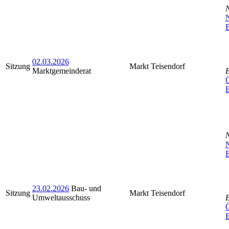
N
B
02.03.2026
Sitzung
Markt Teisendorf
Marktgemeinderat
Ö
N
B
23.02.2026
Bau- und
Sitzung
Markt Teisendorf
Umweltausschuss
Ö