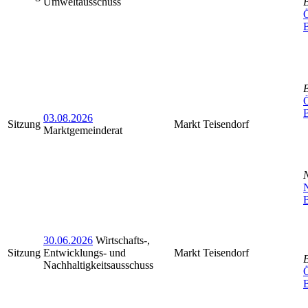
Umweltausschuss
Ö
Ö
03.08.2026
Sitzung
Markt Teisendorf
Marktgemeinderat
N
B
30.06.2026
Wirtschafts-,
Sitzung
Entwicklungs- und
Markt Teisendorf
Nachhaltigkeitsausschuss
Ö