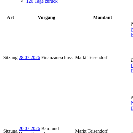
120 Tage zurück
Art
Vorgang
Mandant
N
B
Sitzung
28.07.2026
Finanzausschuss
Markt Teisendorf
Ö
N
B
20.07.2026
Bau- und
Sitzung
Markt Teisendorf