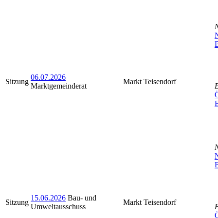
N
B
06.07.2026
Sitzung
Markt Teisendorf
Marktgemeinderat
Ö
N
B
15.06.2026
Bau- und
Sitzung
Markt Teisendorf
Umweltausschuss
Ö