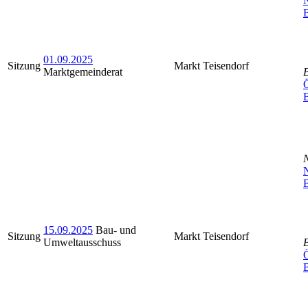
N
B
01.09.2025
Sitzung
Markt Teisendorf
Marktgemeinderat
Ö
N
B
15.09.2025
Bau- und
Sitzung
Markt Teisendorf
Umweltausschuss
Ö