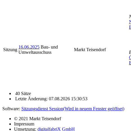
N
B
16.06.2025
Bau- und
Sitzung
Markt Teisendorf
Umweltausschuss
Ö
40 Sätze
Letzte Änderung: 07.08.2026 15:30:53
Software:
Sitzungsdienst
Session
(Wird in neuem Fenster geöffnet)
© 2021 Markt Teisendorf
Impressum
Umsetzung:
digitalfabriX GmbH