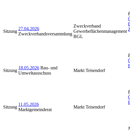
Ö
Zweckverband
27.04.2026
Sitzung
Gewerbeflächenmanagement
Zweckverbandsversammlung
BGL
Ö
18.05.2026
Bau- und
Sitzung
Markt Teisendorf
Umweltausschuss
Ö
11.05.2026
Sitzung
Markt Teisendorf
Marktgemeinderat