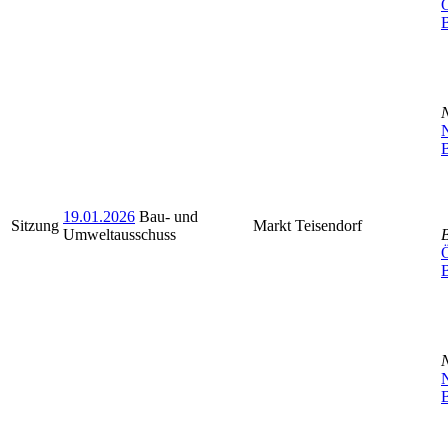
Ö
N
B
19.01.2026
Bau- und
Sitzung
Markt Teisendorf
Umweltausschuss
Ö
N
B