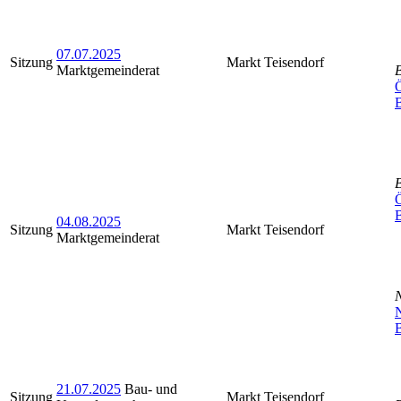
07.07.2025
Sitzung
Markt Teisendorf
Marktgemeinderat
Ö
Ö
04.08.2025
Sitzung
Markt Teisendorf
Marktgemeinderat
N
B
21.07.2025
Bau- und
Sitzung
Markt Teisendorf