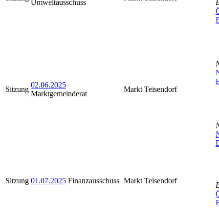
Umweltausschuss
Ö
N
B
02.06.2025
Sitzung
Markt Teisendorf
Marktgemeinderat
N
B
Sitzung
01.07.2025
Finanzausschuss
Markt Teisendorf
Ö